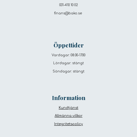
031-410 10 02
finans
@bako.se
Öppettider
Vardagar: 08.00-17.00
Lördagar: stängt
Söndagar: stängt
Information
Kundtjänst
Allmänna villkor
Integritetspolicy