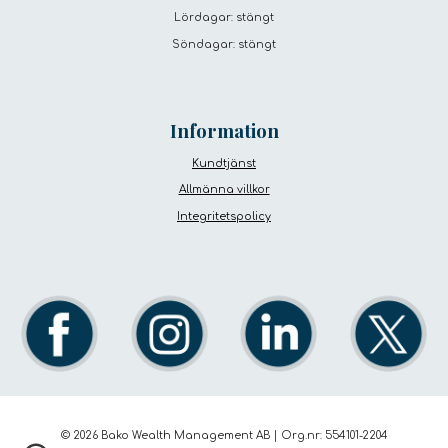
Lördagar: stängt
Söndagar: stängt
Information
Kundtjänst
Allmänna villkor
Integritetspolicy
© 202
6
Bako Wealth Management AB
|
Org
.nr
: 55
4101-2204